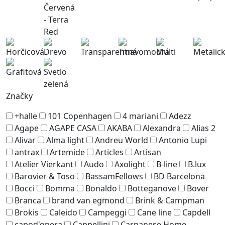
Značky
+halle
101 Copenhagen
4 mariani
Adezz
Agape
AGAPE CASA
AKABA
Alexandra
Alias 2
Alivar
Alma light
Andreu World
Antonio Lupi
antrax
Artemide
Articles
Artisan
Atelier Vierkant
Audo
Axolight
B-line
B.lux
Barovier & Toso
BassamFellows
BD Barcelona
Bocci
Bomma
Bonaldo
Botteganove
Bover
Branca
brand van egmond
Brink & Campman
Brokis
Caleido
Campeggi
Cane line
Capdell
capod'opera
Cappellini
Carpanese Home