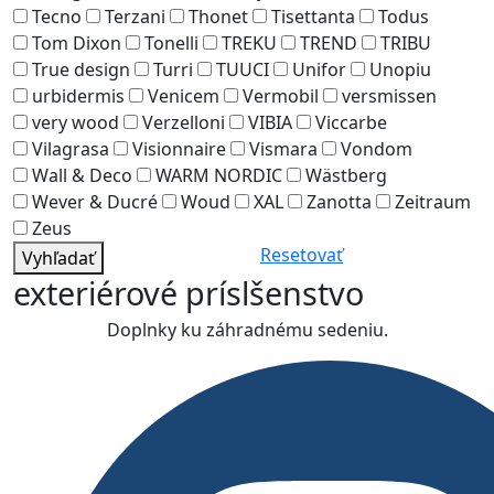
Tecno
Terzani
Thonet
Tisettanta
Todus
Tom Dixon
Tonelli
TREKU
TREND
TRIBU
True design
Turri
TUUCI
Unifor
Unopiu
urbidermis
Venicem
Vermobil
versmissen
very wood
Verzelloni
VIBIA
Viccarbe
Vilagrasa
Visionnaire
Vismara
Vondom
Wall & Deco
WARM NORDIC
Wästberg
Wever & Ducré
Woud
XAL
Zanotta
Zeitraum
Zeus
Resetovať
Vyhľadať
exteriérové príslšenstvo
Doplnky ku záhradnému sedeniu.