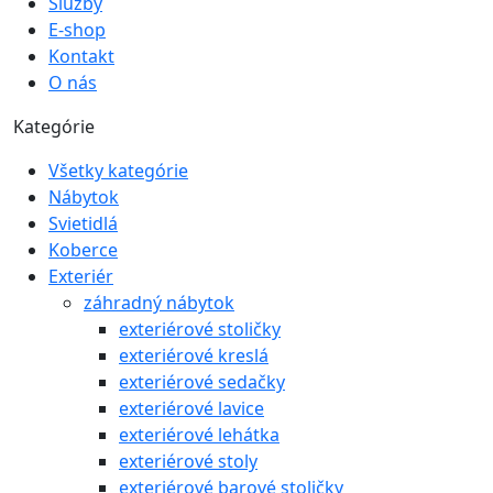
Služby
E-shop
Kontakt
O nás
Kategórie
Všetky kategórie
Nábytok
Svietidlá
Koberce
Exteriér
záhradný nábytok
exteriérové stoličky
exteriérové kreslá
exteriérové sedačky
exteriérové lavice
exteriérové lehátka
exteriérové stoly
exteriérové barové stoličky