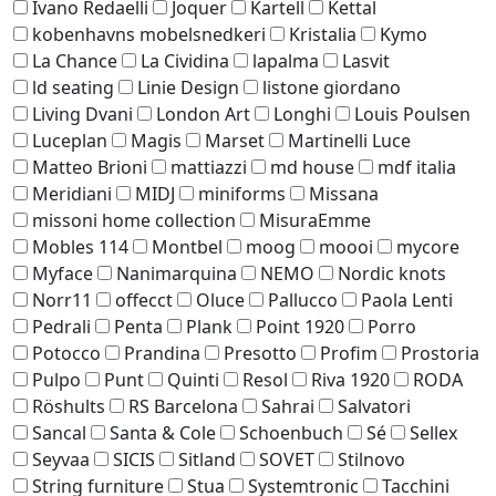
Ivano Redaelli
Joquer
Kartell
Kettal
kobenhavns mobelsnedkeri
Kristalia
Kymo
La Chance
La Cividina
lapalma
Lasvit
ld seating
Linie Design
listone giordano
Living Dvani
London Art
Longhi
Louis Poulsen
Luceplan
Magis
Marset
Martinelli Luce
Matteo Brioni
mattiazzi
md house
mdf italia
Meridiani
MIDJ
miniforms
Missana
missoni home collection
MisuraEmme
Mobles 114
Montbel
moog
moooi
mycore
Myface
Nanimarquina
NEMO
Nordic knots
Norr11
offecct
Oluce
Pallucco
Paola Lenti
Pedrali
Penta
Plank
Point 1920
Porro
Potocco
Prandina
Presotto
Profim
Prostoria
Pulpo
Punt
Quinti
Resol
Riva 1920
RODA
Röshults
RS Barcelona
Sahrai
Salvatori
Sancal
Santa & Cole
Schoenbuch
Sé
Sellex
Seyvaa
SICIS
Sitland
SOVET
Stilnovo
String furniture
Stua
Systemtronic
Tacchini