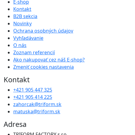
E-shop
Kontakt
B2B sekcia
Novinky
Ochrana osobných údajov
Vyhľadávanie
O nás
Zoznam referencií
Ako nakupovať cez náš E-shop?
Zmeniť cookies nastavenia
Kontakt
+421 905 447 325
+421 905 414 225
zahorcak@triform.sk
matuska@triform.sk
Adresa
TRIFORM FACTORY s.r.o.