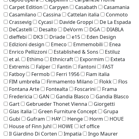
Carpet Edition
Carpyen
Casabath
Casamania
Casamilano
Cassina
Cattelan italia
Conmoto
Crassevig
Cycasi
Davide Groppi
De La Espada
DeCastelli
Desalto
DeVorm
DGA
DIABLA
dieffebi
DK3
Driade
e15
Eden Design
Edizioni design
Emeco
Emmemobili
Enea
Enrico Pellizzoni
Established & Sons
Estiluz
et al.
Ethimo
Ethnicraft
Expormim
Exteta
Extremis
Falper
Fantin
Fantoni
FAST
Fatboy
Fermob
Ferri 1956
Fiam italia
FIM umbrella
Firmamento Milano
Flokk
Flos
Fontana Arte
Fontealta
Foscarini
Frama
Fredericia
GAN
Gandia Blasco
Gandia Blasco
Gart
Gebrueder Thonet Vienna
Giorgetti
Glas italia
Green Furniture Concept
Grupa
Gubi
Gufram
HAY
Henge
Horm
HOUE
House of Finn Juhl
HOWE
icf office
Il Giardino Di Corten
Impatia
Ingo Maurer